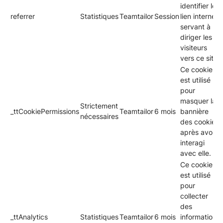
identifier le
referrer
Statistiques
Teamtailor
Session
lien internet
servant à
diriger les
visiteurs
vers ce site.
Ce cookie
est utilisé
pour
masquer la
Strictement
_ttCookiePermissions
Teamtailor
6 mois
bannière
nécessaires
des cookies
après avoir
interagi
avec elle.
Ce cookie
est utilisé
pour
collecter
des
_ttAnalytics
Statistiques
Teamtailor
6 mois
informations